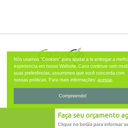
Nós usamos "Cookies" para ajudar a te entregar a melh
experiencia em nosso Website.
Caso continue sem mud
suas preferências, assumimos que você concorda com
nossas politicas.
Para mais informações:
acesse
.
Compreendo!
Faça seu orçamento ag
© 2026 | CartonCup
Clique no botão para informar s