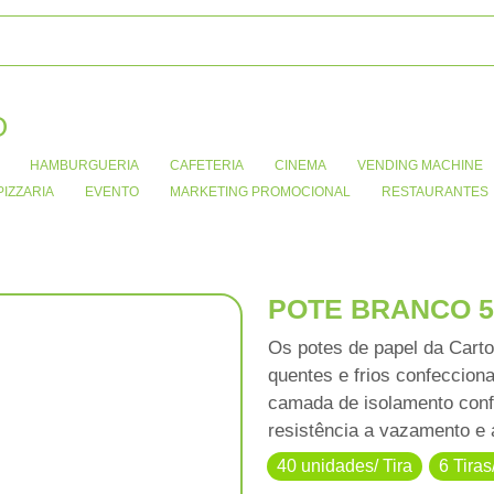
O
HAMBURGUERIA
CAFETERIA
CINEMA
VENDING MACHINE
PIZZARIA
EVENTO
MARKETING PROMOCIONAL
RESTAURANTES
POTE BRANCO 
Os potes de papel da Carto
quentes e frios confeccio
camada de isolamento conf
resistência a vazamento e
40 unidades/ Tira
6 Tiras